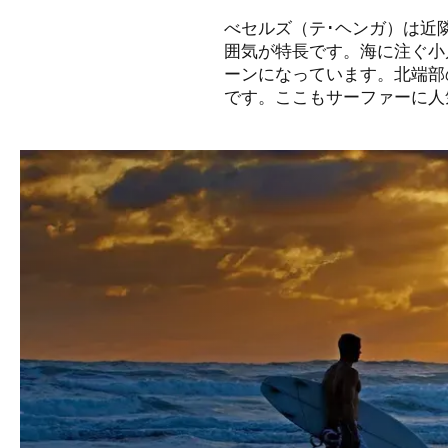
べセルズ（テ･ヘンガ）は近
囲気が特長です。海に注ぐ小
ーンになっています。北端部
です。ここもサーファーに人