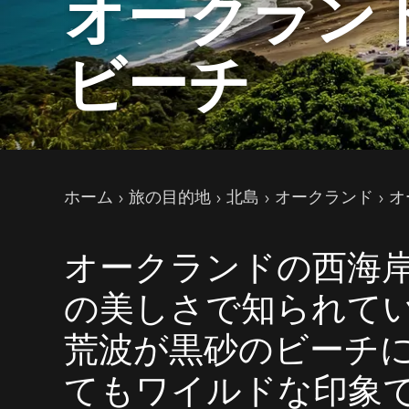
オークラン
ビーチ
現在のページ
ホーム
旅の目的地
北島
オークランド
オ
オークランドの西海
の美しさで知られて
荒波が黒砂のビーチ
てもワイルドな印象