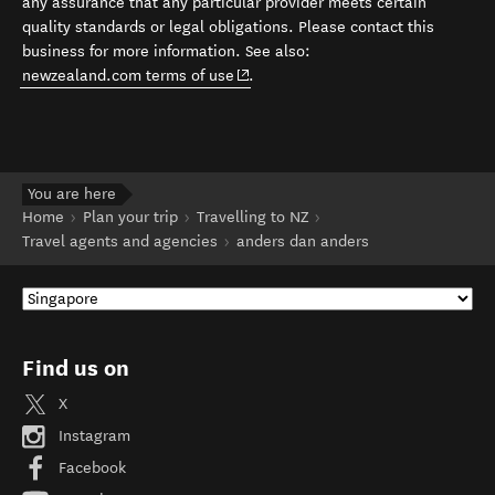
any assurance that any particular provider meets certain
quality standards or legal obligations. Please contact this
business for more information. See also:
(opens in new window)
newzealand.com terms of use
.
You are here
Home
Plan your trip
Travelling to NZ
Travel agents and agencies
anders dan anders
Find us on
X
Instagram
Facebook