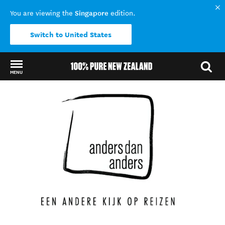
Singapore
You are viewing the
edition.
Switch to United States
MENU
Back to my results