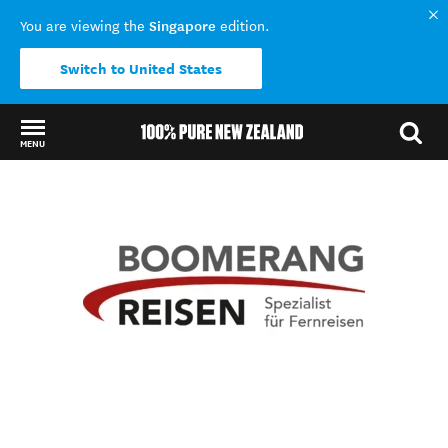
Singapore
You are viewing the
edition.
Switch to United States
MENU
Back to my results