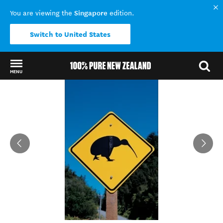
Singapore
You are viewing the
edition.
Switch to United States
MENU
Back to my results