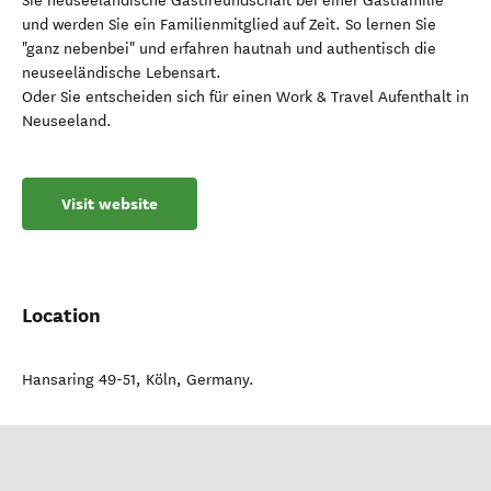
Sie neuseeländische Gastfreundschaft bei einer Gastfamilie
und werden Sie ein Familienmitglied auf Zeit. So lernen Sie
"ganz nebenbei" und erfahren hautnah und authentisch die
neuseeländische Lebensart.
Oder Sie entscheiden sich für einen Work & Travel Aufenthalt in
Neuseeland.
Visit website
Location
Hansaring 49-51
,
Köln
,
Germany
.