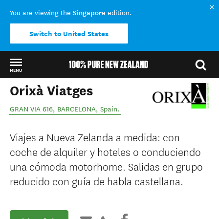
Singapore
You are viewing the
edition.
Switch to United States
MENU
Orixà Viatges
Back to my results
GRAN VIA 616
,
BARCELONA
,
Spain
.
Viajes a Nueva Zelanda a medida: con
coche de alquiler y hoteles o conduciendo
una cómoda motorhome. Salidas en grupo
reducido con guía de habla castellana.