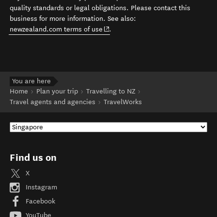
quality standards or legal obligations. Please contact this
business for more information. See also:
(opens in new window)
newzealand.com terms of use
.
You are here
Home
Plan your trip
Travelling to NZ
Travel agents and agencies
TravelWorks
Find us on
X
Instagram
Facebook
YouTube