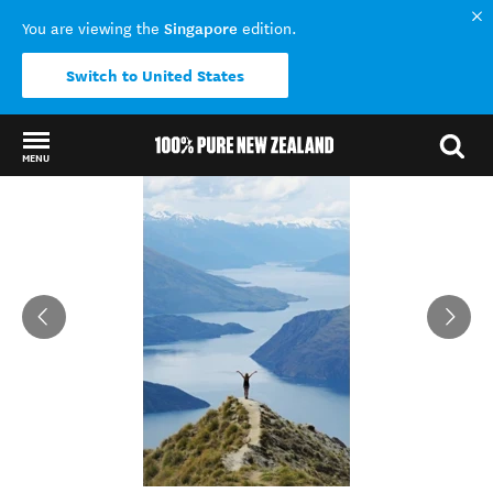
Singapore
You are viewing the
edition.
Switch to United States
MENU
Back to my results