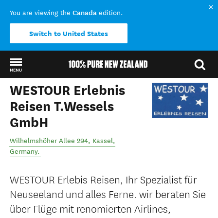
Canada
You are viewing the
edition.
Switch to United States
MENU
WESTOUR Erlebnis
Back to my results
Reisen T.Wessels
GmbH
Wilhelmshöher Allee 294
,
Kassel
,
Germany
.
WESTOUR Erlebis Reisen, Ihr Spezialist für
Neuseeland und alles Ferne. wir beraten Sie
über Flüge mit renomierten Airlines,