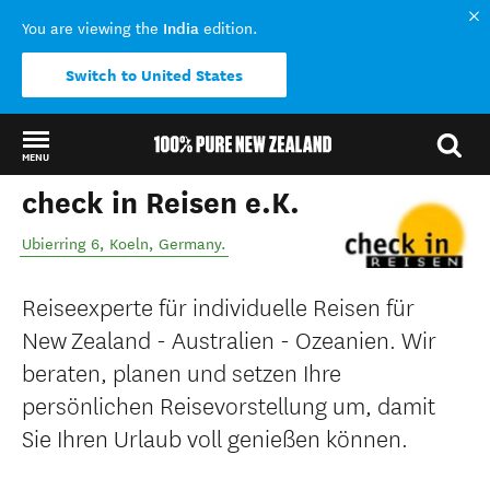
India
You are viewing the
edition.
Switch to United States
MENU
check in Reisen e.K.
Back to my results
Ubierring 6
,
Koeln
,
Germany
.
Reiseexperte für individuelle Reisen für
New Zealand - Australien - Ozeanien. Wir
beraten, planen und setzen Ihre
persönlichen Reisevorstellung um, damit
Sie Ihren Urlaub voll genießen können.