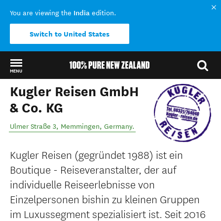
India
You are viewing the
edition.
Switch to United States
MENU
Kugler Reisen GmbH
Back to my results
& Co. KG
Ulmer Straße 3
,
Memmingen
,
Germany
.
Kugler Reisen (gegründet 1988) ist ein
Boutique - Reiseveranstalter, der auf
individuelle Reiseerlebnisse von
Einzelpersonen bishin zu kleinen Gruppen
im Luxussegment spezialisiert ist. Seit 2016