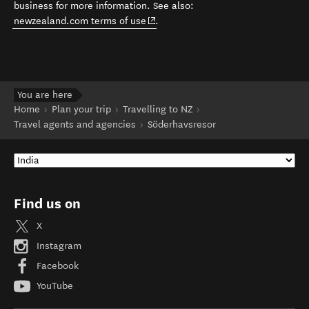
business for more information. See also:
(opens in new window)
newzealand.com terms of use
.
You are here
Home
Plan your trip
Travelling to NZ
Travel agents and agencies
Söderhavsresor
Find us on
X
Instagram
Facebook
YouTube