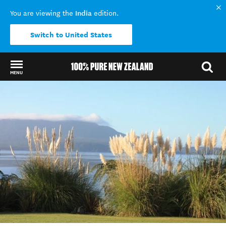
India
You are viewing the
edition.
Switch to United States
MENU
Back to my results