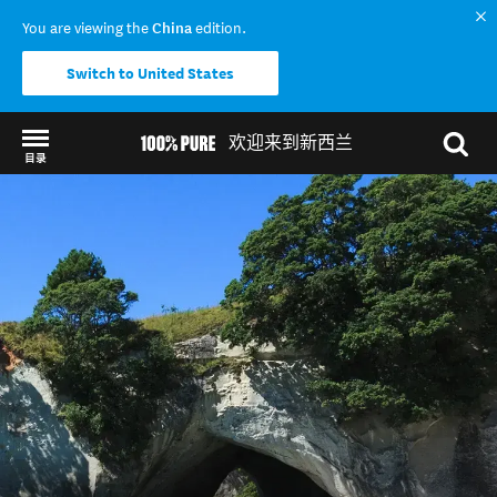
You are viewing the
China
edition.
Switch to United States
欢迎来到新西兰
目录
Back to my results