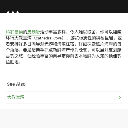
科罗曼德
的
皮划艇
活动丰富多样，令人难以取舍。你可以摇桨
环行大教堂湾（Cathedral Cove），游览标志性的拱桥巨岩，或
者安排好多日向导观光游和海滨住宿，仔细探索这片海岸的每
个角落。要是想亲手抓点新鲜海产作为晚餐，可以展开皮划艇
垂钓之旅，让经验丰富的向导带你前去本地鲜为人知的绝佳钓
鱼胜地。
See Also
大教堂湾