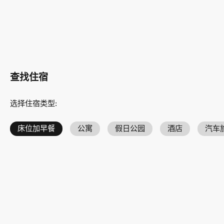
查找住宿
选择住宿类型
:
床位加早餐
公寓
假日公园
酒店
汽车