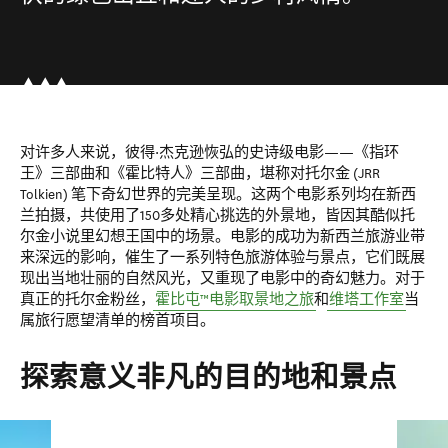
对许多人来说，彼得·杰克逊恢弘的史诗级电影——《指环
王》三部曲和《霍比特人》三部曲，堪称对托尔金 (JRR
Tolkien) 笔下奇幻世界的完美呈现。这两个电影系列均在新西
兰拍摄，共使用了150多处精心挑选的外景地，皆因其酷似托
尔金小说里幻想王国中的场景。电影的成功为新西兰旅游业带
来深远的影响，催生了一系列特色旅游体验与景点，它们既展
现出当地壮丽的自然风光，又重现了电影中的奇幻魅力。对于
真正的托尔金粉丝，
霍比屯™电影取景地之旅
和
维塔工作室
当
属旅行愿望清单的榜首项目。
探索意义非凡的目的地和景点