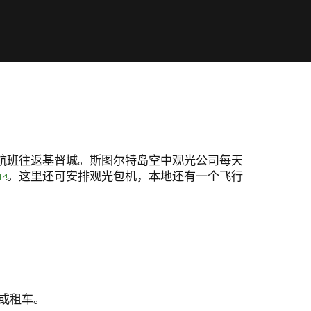
 window)
航班往返基督城。斯图尔特岛空中观光公司每天
(opens in new window)
。这里还可安排观光包机，本地还有一个飞行
或租车。