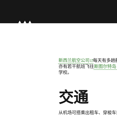
(opens in new
新西兰航空公司
每天有多趟
亦有若干航班飞往
斯图尔特岛
学校。
交通
从机场可搭乘出租车、穿梭车