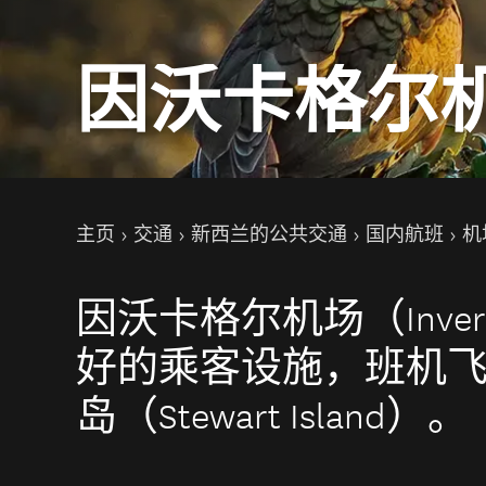
因沃卡格尔
你的位置
主页
交通
新西兰的公共交通
国内航班
机
因沃卡格尔机场（Invercar
好的乘客设施，班机
岛（Stewart Island）。