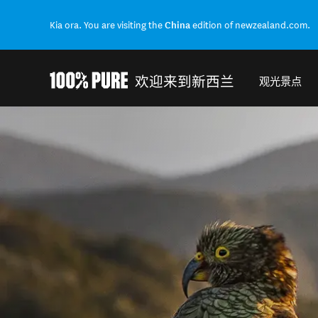
Kia ora. You are visiting the
China
edition of newzealand.com.
欢迎来到新西兰
观光景点
Back to my results