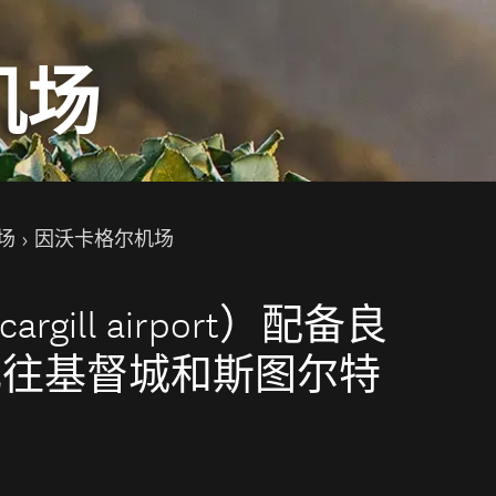
机场
场
因沃卡格尔机场
gill airport）配备良
飞往基督城和斯图尔特