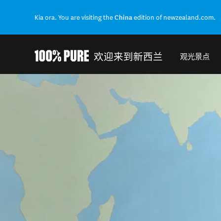
Kia ora. You are visiting the
China
edition of newzealand.com.
欢迎来到新西兰
观光景点
Back to my results