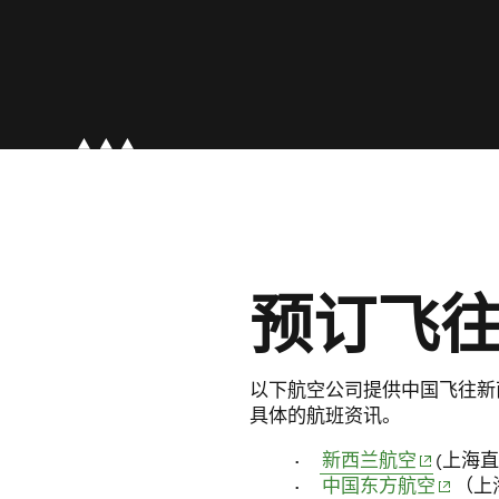
预订飞
以下航空公司提供中国飞往新
具体的航班资讯。
(opens in
新西兰航空
(上海
(opens 
中国东方航空
（上