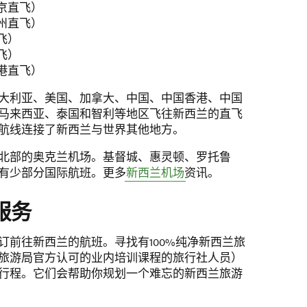
in new window)
京直飞）
in new window)
州直飞）
w window)
飞）
w window)
飞）
w window)
港直飞）
大利亚、美国、加拿大、中国、中国香港、中国
马来西亚、泰国和智利等地区飞往新西兰的直飞
航线连接了新西兰与世界其他地方。
北部的奥克兰机场。基督城、惠灵顿、罗托鲁
有少部分国际航班。更多
新西兰机场
资讯。
服务
订前往新西兰的航班。寻找有100%纯净新西兰旅
旅游局官方认可的业内培训课程的旅行社人员）
行程。它们会帮助你规划一个难忘的新西兰旅游