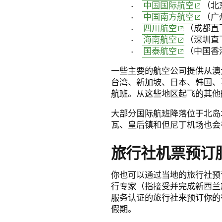
(opens 
中国国际航空
（北
(opens 
中国南方航空
（广
(opens in ne
四川航空
（成都直
(opens in ne
海南航空
（深圳直
(opens in ne
国泰航空
（中国香
一些主要的航空公司提供从澳
台湾、新加坡、日本、韩国、
航班。从这些地区起飞的其他
大部分国际航班降落位于北岛
瓦、皇后镇和但尼丁机场也会
旅行社机票预订
你也可以通过当地的旅行社预
行专家（指接受并完成新西兰
服务认证的旅行社来预订你的
假期。