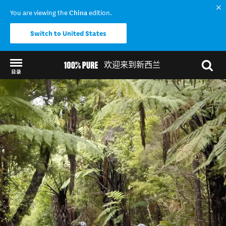
You are viewing the
China
edition.
Switch to United States
欢迎来到新西兰
目录
Back to my results