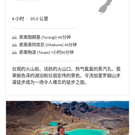
8 小时
—
20.2 公里
距离图朗基 (Turangi) 40分钟
距离奥阿库尼 (Ohakune) 45分钟
距离陶波 (Taupo) 1小时20分钟
壮观的火山岩、活跃的火山口、热气氤氲的蒸汽孔、翡
翠般色泽的湖泊和壮丽宏伟的景色，令汤加里罗越山步
道徒步成为一场令人难忘的徒步之旅。