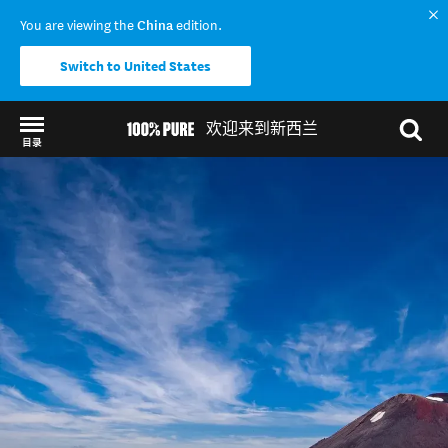
You are viewing the
China
edition.
Switch to United States
欢迎来到新西兰
目录
Back to my results