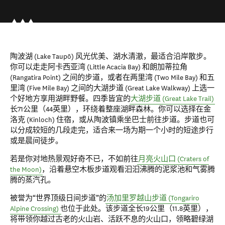
陶波湖 (Lake Taupō) 风光优美、湖水清澈，最适合沿岸散步。
你可以走走阿卡西亚湾 (Little Acacia Bay) 和朗加蒂拉角
(Rangatira Point) 之间的步道，或者在两里湾 (Two Mile Bay) 和五
里湾 (Five Mile Bay) 之间的大湖步道 (Great Lake Walkway) 上选一
个好地方享用湖畔野餐。四季皆宜的
大湖步道 (Great Lake Trail)
长71公里（44英里），环绕着整座湖畔森林。你可以选择在金
洛克 (Kinloch) 住宿，或从陶波镇乘坐巴士前往步道。步道也可
以分成较短的几段走完，适合来一场为期一个小时的短途步行
或是晨间徒步。
若是你对地热景观好奇不已，不如前往
月亮火山口 (Craters of
the Moon)
，沿着悬空木板步道观看汩汩沸腾的泥浆池和气雾腾
腾的蒸汽孔。
被誉为“世界顶级日间步道”的
汤加里罗越山步道 (Tongariro
Alpine Crossing)
也位于此处。该步道全长19公里（11.8英里），
将带领你越过古老的火山岩、活跃不息的火山口，领略碧绿湖