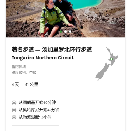
著名步道 — 汤加里罗北环行步道
Tongariro Northern Circuit
鲁阿佩胡
难度级别：中级
4 天
—
41 公里
从图朗基开始40分钟
从奥哈库尼开始45分钟
从陶波湖起1.5小时