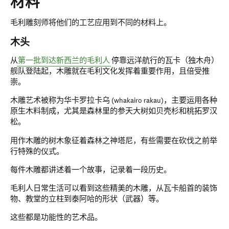
材料
毛利雕刻师将他们的工艺应用到不同的材料上。
木头
从
第一批到达新西兰的毛利人
停靠远洋航行的瓦卡（独木舟）
舰队登陆起，木雕就在毛利文化发挥着重要作用，且倍受推
崇。
木雕艺术被称为华卡罗拉卡乌 (whakairo rakau)，主要运用各种
原生木料制成，尤其是森林里的参天大树如贝壳杉和桃拓罗汉
松。
用作木雕的树木象征着森林之神塔尼，有些需要在砍伐之前举
行特殊的仪式
。
每件木雕都讲述着一个故事，记录着一段历史。
毛利人日常生活可以看到这些精美的木雕，从瓦卡船首的装饰
物、教堂的立柱到泰阿哈的形状（武器）等。
这些都是功能性的艺术品。