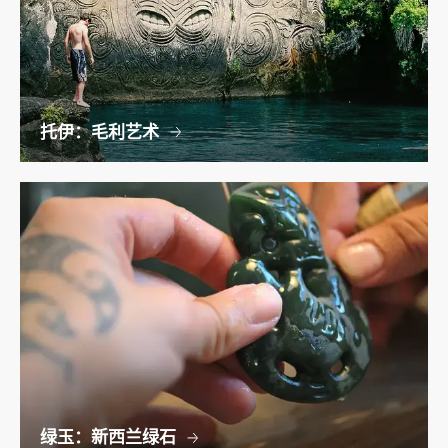
托伊：毛利艺术
绿玉：新西兰绿石