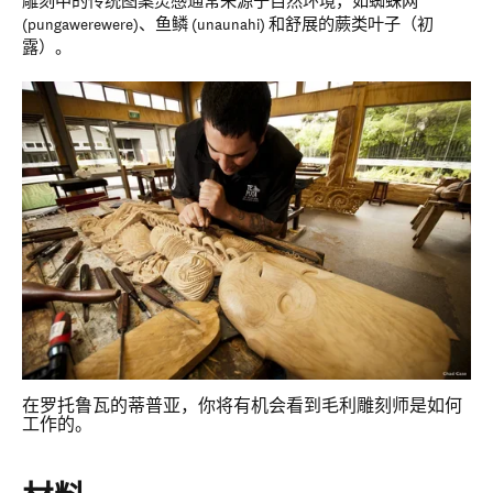
雕刻中的传统图案灵感通常来源于自然环境，如蜘蛛网
(pungawerewere)、鱼鳞 (unaunahi) 和舒展的蕨类叶子（初
露）。
在罗托鲁瓦的蒂普亚，你将有机会看到毛利雕刻师是如何
工作的。