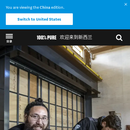
You are viewing the
China
edition.
Switch to United States
欢迎来到新西兰
目录
Back to my results