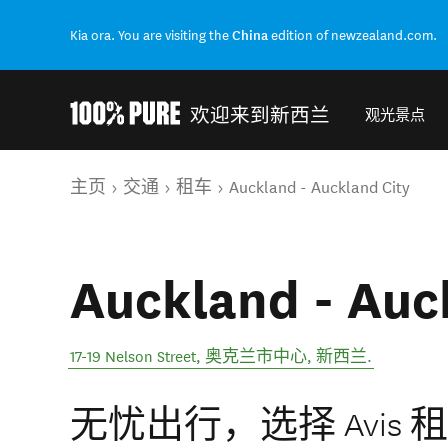
Kia ora. You are visiting the
China
edition of newzealand.com.
欢迎来到新西兰
观光景点
Back to my results
你的位置
主页
交通
租车
Auckland - Auckland City
Auckland - Auc
17-19 Nelson Street
,
奥克兰市中心
,
新西兰
.
无忧出行，选择 Avis