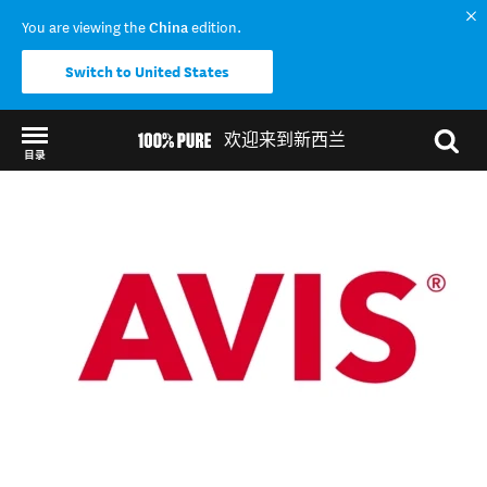
You are viewing the
China
edition.
Switch to United States
欢迎来到新西兰
目录
Back to my results