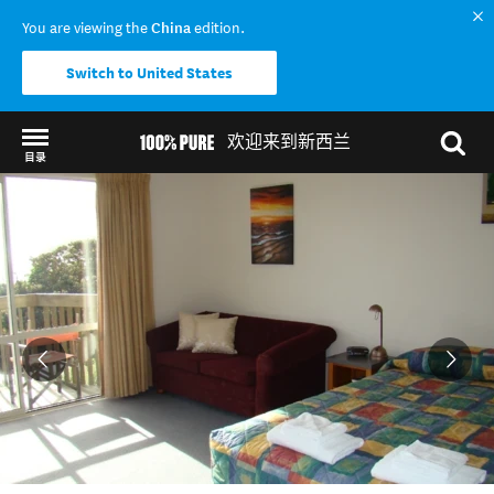
You are viewing the
China
edition.
Switch to United States
欢迎来到新西兰
目录
Back to my results