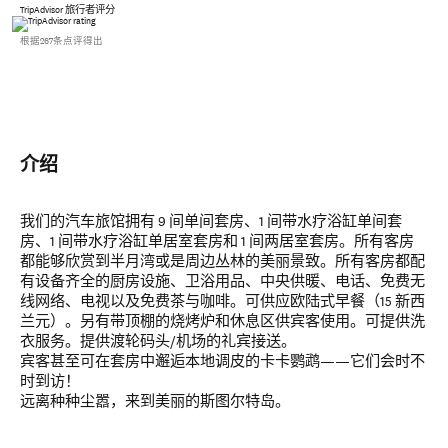
TripAdvisor 旅行者评分
根据267条点评得出
介绍
我们的汽车旅馆拥有 9 间单间套房、1 间带水疗浴缸单间套
房、1 间带水疗浴缸单居室套房和 1 间两居室套房。所有客房
都能够欣赏到半月湾或是周边丛林的美丽景致。所有客房都配
有设备齐全的厨房设施、卫浴用品、中央供暖、电话、免费无
线网络、电视以及免费茶与咖啡。可供应欧陆式早餐（15 新西
兰元）。另有带顶棚的烧烤炉和休息区供宾客使用。可提供洗
衣服务。提供渡轮码头/机场的礼宾接送。
宾客甚至可在套房中邂逅本地调皮的卡卡鹦鹉——它们会时不
时到访！
远离种种尘嚣，来到美丽的斯图尔特岛。