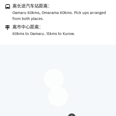
离长途汽车站距离：
Oamaru 60kms, Omarama 60kms. Pick ups arranged
from both places.
离市中心距离：
60kms to Oamaru. 15kms to Kurow.