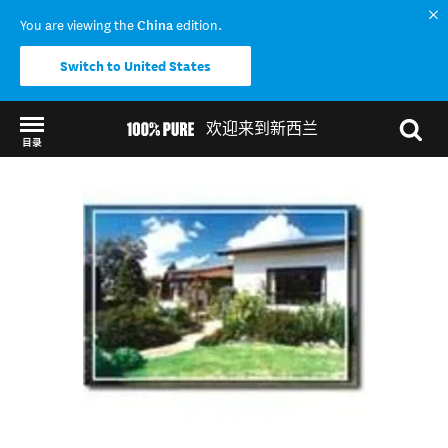
You are viewing the
China
edition.
Switch to United States
欢迎来到新西兰
目录
Back to my results