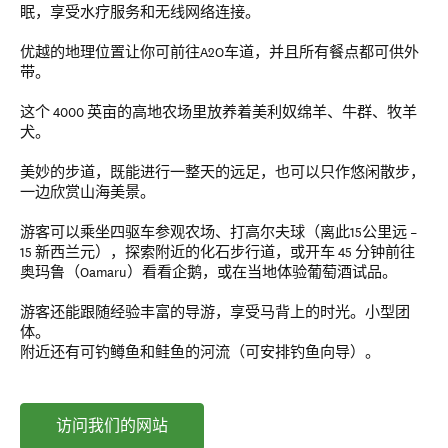
眠，享受水疗服务和无线网络连接。
优越的地理位置让你可前往A2O车道，并且所有餐点都可供外
带。
这个 4000 英亩的高地农场里放养着美利奴绵羊、牛群、牧羊
犬。
美妙的步道，既能进行一整天的远足，也可以只作悠闲散步，
一边欣赏山海美景。
游客可以乘坐四驱车参观农场、打高尔夫球（离此15公里远 –
15 新西兰元），探索附近的化石步行道，或开车 45 分钟前往
奥玛鲁（Oamaru）看看企鹅，或在当地体验葡萄酒试品。
游客还能跟随经验丰富的导游，享受马背上的时光。小型团
体。
附近还有可钓鳟鱼和鲑鱼的河流（可安排钓鱼向导）。
访问我们的网站