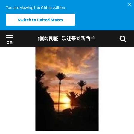
You are viewing the
China
edition.
Switch to United States
欢迎来到新西兰
目录
Back to my results