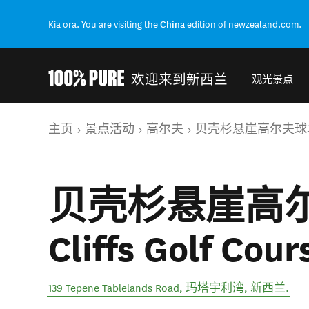
Kia ora. You are visiting the
China
edition of newzealand.com.
欢迎来到新西兰
观光景点
Back to my results
你的位置
主页
景点活动
高尔夫
贝壳杉悬崖高尔夫球场 Kauri
贝壳杉悬崖高尔夫
Cliffs Golf Cour
139 Tepene Tablelands Road
,
玛塔宇利湾
,
新西兰
.