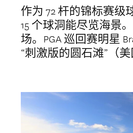
作为 72 杆的锦标赛
15 个球洞能尽览海景
场。PGA 巡回赛明星 Bran
“刺激版的圆石滩”（