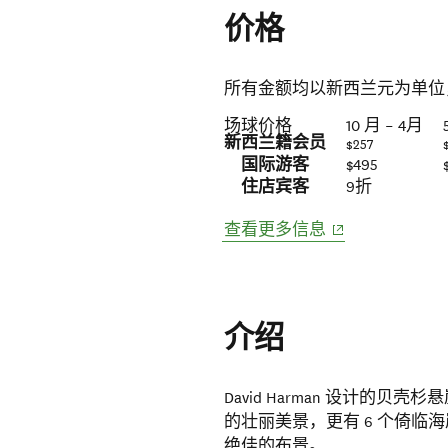
价格
所有金额均以新西兰元为单位
场球价格
10 月 – 4月
新西兰籍会员
$257
国际游客
$495
住店宾客
9折
(opens in new w
查看更多信息
介绍
David Harman 设计的贝
的壮丽美景，更有 6 个倚
绝佳的布景。