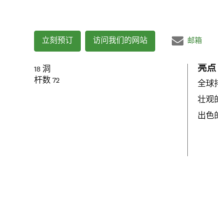
立刻预订
访问我们的网站
邮箱
亮点
18
洞
杆数
72
全球
壮观
出色