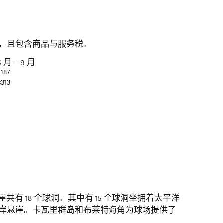
，且包含商品与服务税。
5 月 – 9 月
$187
$313
indow)
壳杉悬崖共有 18 个球洞。其中有 15 个球洞坐拥着太平洋
临海岸悬崖。卡瓦里群岛和布莱特海角为球场提供了