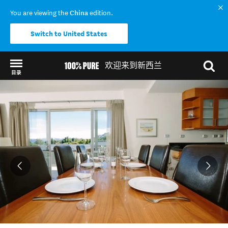
You are viewing the
China
edition.
Switch to United States
欢迎来到新西兰
目录
Back to my results