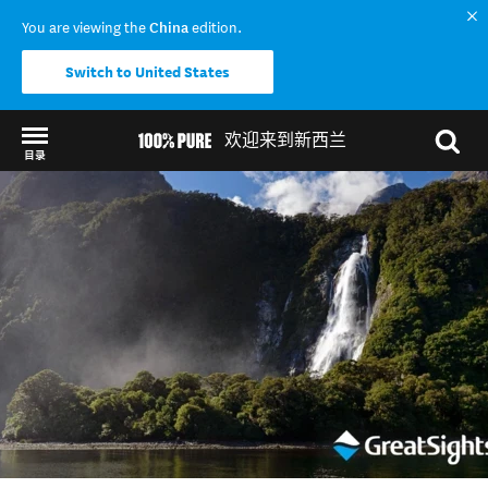
You are viewing the
China
edition.
Switch to United States
欢迎来到新西兰
目录
Back to my results