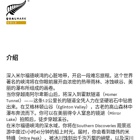
介绍
深入米尔福德峡湾的心脏地带，开启一段难忘旅程。这个世界
著名的峡湾将在你眼前展开由浓密的热带雨林、冰蚀峡谷、美
丽的瀑布所组成的画卷。
当你穿越南阿尔卑斯山后，将深入到霍默隧道（Homer
Tunnel）——这条1.2公里长的隧道全凭人力在坚硬岩石中钻凿
出来。在艾格林顿山谷（Eglinton Valley），古老的高山森林中
瀑布奔流而下。你可以在美丽得令人窒息的镜湖（Mirror
Lake）拍照后，徒步穿越溪谷。
在米尔福德峡湾的深水域，你将在Southern Discoveries 观景巡
游中度过1小时45分钟的船上时光。届时，你会看到雄伟的米
特峰（Mitre Peak）、被冰川蚀刻出千沟万壑的峭壁，以及深川