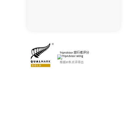
TripAdvisor 旅行者评分
根据61条点评得出