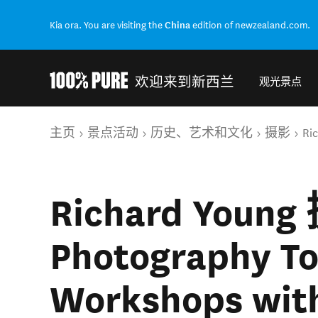
Kia ora. You are visiting the
China
edition of newzealand.com.
欢迎来到新西兰
观光景点
Back to my results
你的位置
主页
景点活动
历史、艺术和文化
摄影
Ri
Richard You
Photography To
Workshops wit