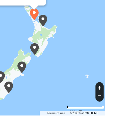
500 公里
Terms of use
© 1987–2026 HERE