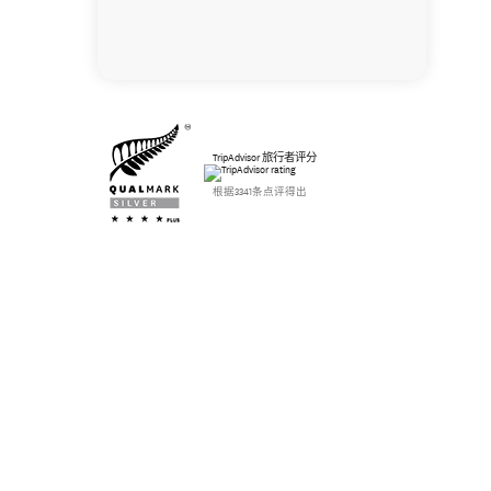
TripAdvisor 旅行者评分
根据3341条点评得出