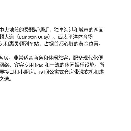
中央地段的费瑟斯顿街，独享海港和城市的两面
道（Lambton Quay）、西太平洋体育场
）、皇后码头和惠灵顿列车站，占据首都心脏的黄金位置。
 间客房，非常适合商务和休闲旅客，配备现代化便
络、宾客专用 iPad 和一流的休闲娱乐设施。所
扩展接口和小厨房。19 间公寓式套房带洗衣机和烘
之选。