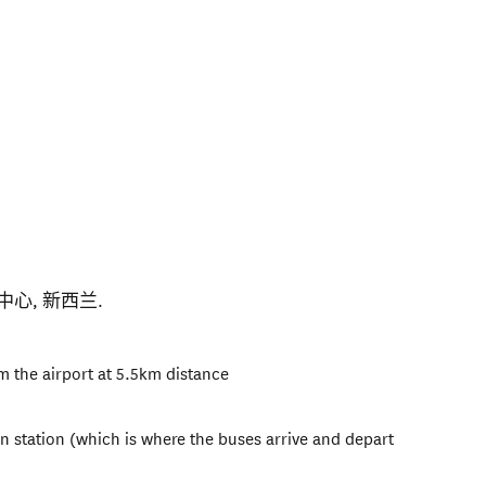
中心
,
新西兰
.
m the airport at 5.5km distance
in station (which is where the buses arrive and depart