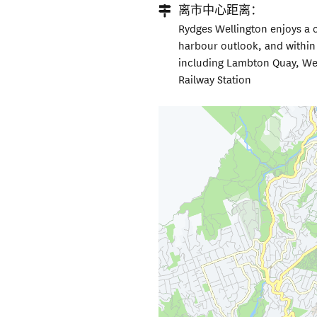
离市中心距离：
Rydges Wellington enjoys a 
harbour outlook, and within 
including Lambton Quay, Wes
Railway Station