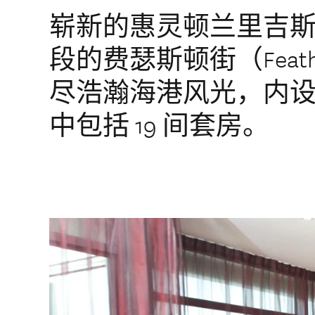
崭新的惠灵顿兰里吉
段的费瑟斯顿街（Feather
尽浩瀚海港风光，内设 
中包括 19 间套房。