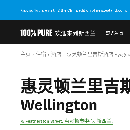
Kia ora. You are visiting the
China
edition of newzealand.com.
欢迎来到新西兰
观光景点
Back to my results
你的位置
主页
住宿
酒店
惠灵顿兰里吉斯酒店 Rydges We
惠灵顿兰里吉斯酒
Wellington
75 Featherston Street
,
惠灵顿市中心
,
新西兰
.