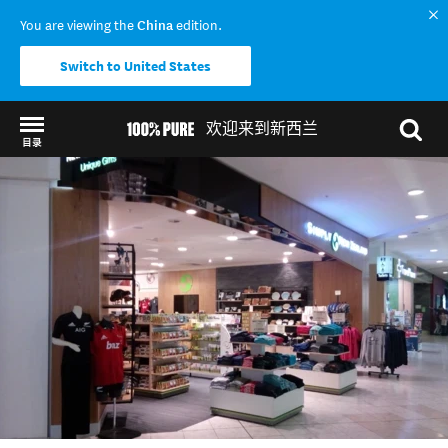
You are viewing the
China
edition.
Switch to United States
欢迎来到新西兰
目录
Back to my results