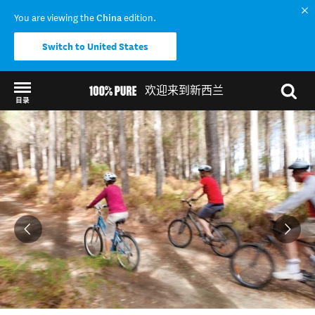
You are viewing the
China
edition.
Switch to United States
欢迎来到新西兰
目录
Back to my results