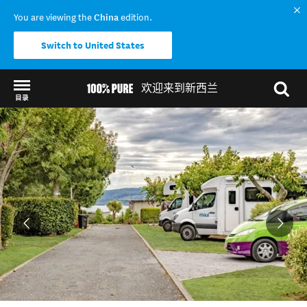
You are viewing the
China
edition.
Switch to United States
欢迎来到新西兰
目录
Back to my results