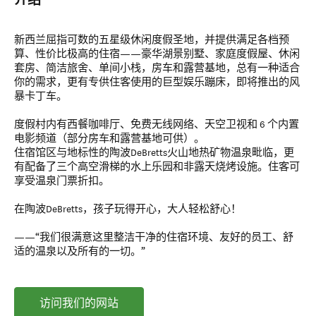
介绍
新西兰屈指可数的五星级休闲度假圣地，并提供满足各档预
算、性价比极高的住宿——豪华湖景别墅、家庭度假屋、休闲
套房、简洁旅舍、单间小栈，房车和露营基地，总有一种适合
你的需求，更有专供住客使用的巨型娱乐蹦床，即将推出的风
暴卡丁车。
度假村内有西餐咖啡厅、免费无线网络、天空卫视和 6 个内置
电影频道（部分房车和露营基地可供）。
住宿馆区与地标性的陶波DeBretts火山地热矿物温泉毗临，更
有配备了三个高空滑梯的水上乐园和非露天烧烤设施。住客可
享受温泉门票折扣。
在陶波DeBretts，孩子玩得开心，大人轻松舒心！
——“我们很满意这里整洁干净的住宿环境、友好的员工、舒
适的温泉以及所有的一切。”
访问我们的网站