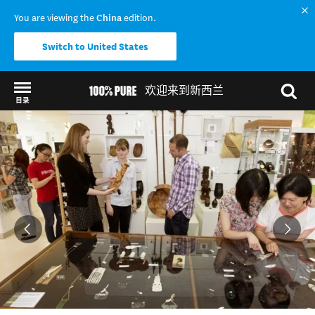
You are viewing the
China
edition.
Switch to United States
欢迎来到新西兰
目录
Back to my results