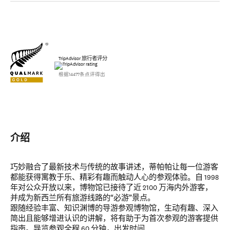
TripAdvisor 旅行者评分
根据14477条点评得出
介绍
巧妙融合了最新技术与传统的故事讲述，蒂帕帕让每一位游客
都能获得寓教于乐、精彩有趣而触动人心的参观体验。自 1998
年对公众开放以来，博物馆已接待了近 2100 万海内外游客，
并成为新西兰所有旅游线路的“必游”景点。
跟随经验丰富、知识渊博的导游参观博物馆，生动有趣、深入
简出且能够增进认识的讲解，将有助于为首次参观的游客提供
指南。导览参观全程 60 分钟，出发时间