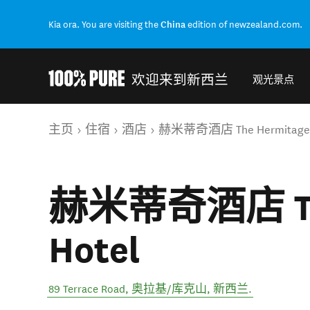
Kia ora. You are visiting the
China
edition of newzealand.com.
欢迎来到新西兰
观光景点
Back to my results
你的位置
主页
住宿
酒店
赫米蒂奇酒店 The Hermitage 
赫米蒂奇酒店 The
Hotel
89 Terrace Road
,
奥拉基/库克山
,
新西兰
.