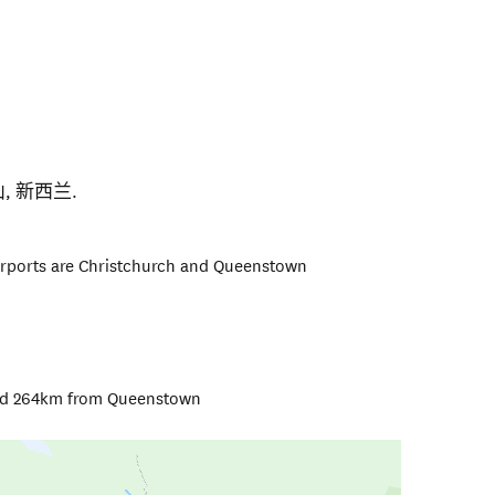
山
,
新西兰
.
airports are Christchurch and Queenstown
and 264km from Queenstown