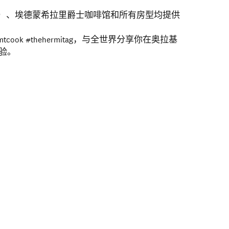
ounge）、埃德蒙希拉里爵士咖啡馆和所有房型均提供
 #mtcook #thehermitag，与全世界分享你在奥拉基
验。