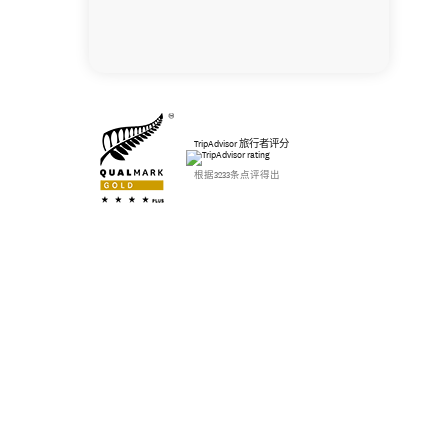
TripAdvisor 旅行者评分
根据3233条点评得出