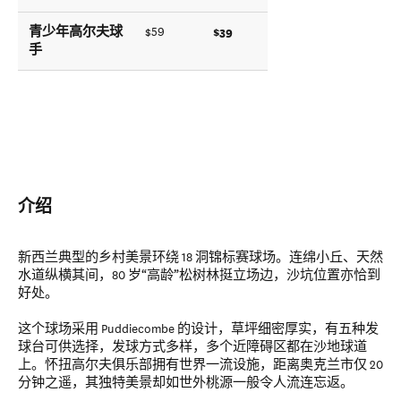
青少年高尔夫球
$39
$59
手
介绍
新西兰典型的乡村美景环绕 18 洞锦标赛球场。连绵小丘、天然
水道纵横其间，80 岁“高龄”松树林挺立场边，沙坑位置亦恰到
好处。
这个球场采用 Puddiecombe 的设计，草坪细密厚实，有五种发
球台可供选择，发球方式多样，多个近障碍区都在沙地球道
上。怀扭高尔夫俱乐部拥有世界一流设施，距离奥克兰市仅 20
分钟之遥，其独特美景却如世外桃源一般令人流连忘返。