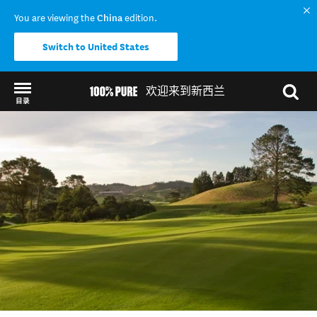
You are viewing the
China
edition.
Switch to United States
欢迎来到新西兰
目录
Back to my results