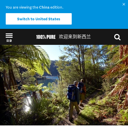
You are viewing the
China
edition.
Switch to United States
欢迎来到新西兰
目录
Back to my results