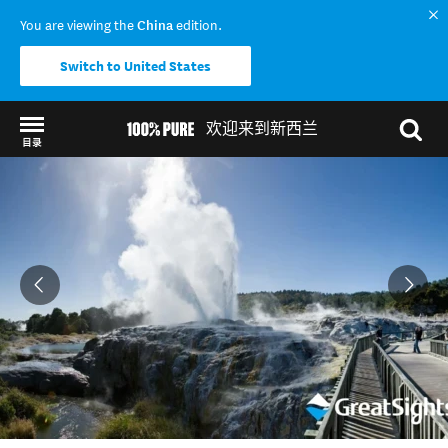
You are viewing the
China
edition.
Switch to United States
欢迎来到新西兰
目录
Back to my results