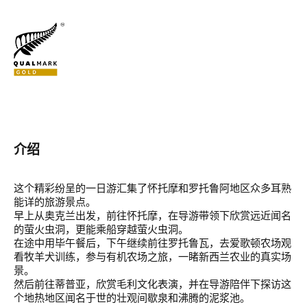
介绍
这个精彩纷呈的一日游汇集了怀托摩和罗托鲁阿地区众多耳熟
能详的旅游景点。
早上从奥克兰出发，前往怀托摩，在导游带领下欣赏远近闻名
的萤火虫洞，更能乘船穿越萤火虫洞。
在途中用毕午餐后，下午继续前往罗托鲁瓦，去爱歌顿农场观
看牧羊犬训练，参与有机农场之旅，一睹新西兰农业的真实场
景。
然后前往蒂普亚，欣赏毛利文化表演，并在导游陪伴下探访这
个地热地区闻名于世的壮观间歇泉和沸腾的泥浆池。