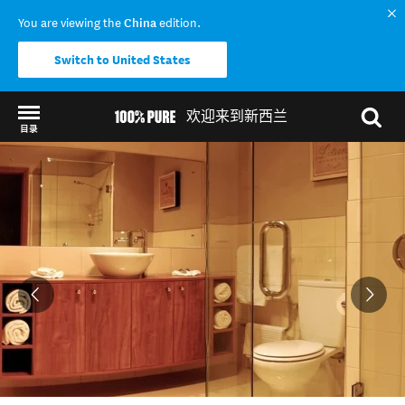
You are viewing the
China
edition.
Switch to United States
欢迎来到新西兰
目录
Back to my results