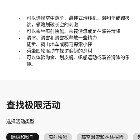
可以选择空中跳伞、悬挂式滑翔机、滑翔伞或蹦极
跳，领略划破长空的刺激
可以乘坐喷射快艇、乘筏漂流或是在溪谷滑降
滑冰、滑雪和滑雪板释放一些精力
徒步、骑山地车或骑马探索小径
乘坐四轮驱动车探访偏僻的乡村
可以体验淘金、划皮艇、帆船运动或溪谷滑降的乐
趣。
查找极限活动
选择活动类型
:
蹦极和秋千
喷射快艇
高空滑索和丛林探险