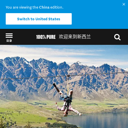
You are viewing the
China
edition.
Switch to United States
欢迎来到新西兰
目录
Back to my results