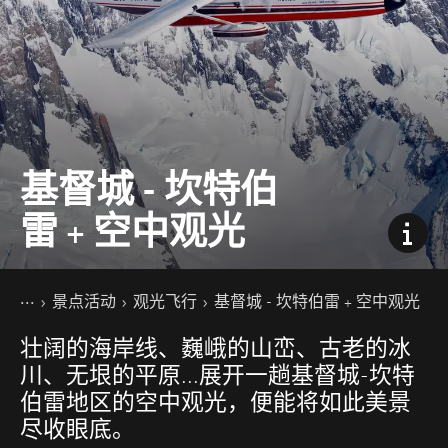
基督城 - 坎特伯
雷 + 空中观光
你的位置
主页
景点活动
观光飞行
基督城 - 坎特伯雷 + 空中观光
壮阔的海岸线、巍峨的山峦、古老的冰
川、无垠的平原…展开一趟基督城-坎特
伯雷地区的空中观光，便能将如此美景
尽收眼底。