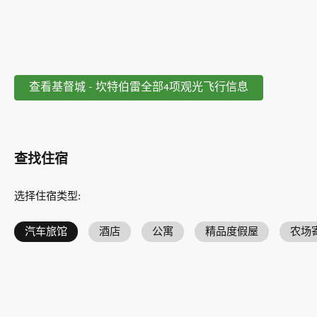
查看基督城 - 坎特伯雷全部4项观光飞行信息
查找住宿
选择住宿类型
:
汽车旅馆
酒店
公寓
精品度假屋
农场