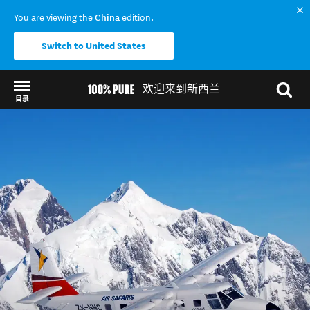
You are viewing the
China
edition.
Switch to United States
欢迎来到新西兰
目录
Back to my results