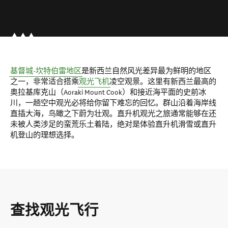
基督城-坎特伯雷地区
是新西兰自然风光差异最为鲜明的地区
之一，非常适合搭乘
观光飞机
凌空观景。这里有新西兰最高的
奥拉基库克山（Aoraki Mount Cook）和接近海平面的史前冰
川，一趟空中观光必将给你留下难忘的回忆。群山沿着海岸线
直插大海，鸟瞰之下蔚为壮观。直升机观光之旅通常能够在还
未被人类涉足的蛮荒乐土着陆，绝对是体验直升机滑雪或直升
机登山的理想选择。
查找观光飞行