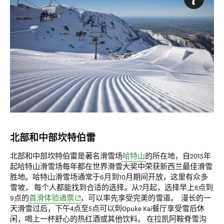
北部和中部坎特伯雷
北部和中部坎特伯雷是著名滑雪场
哈特山
的所在地，自2015年
起哈特山滑雪场每年都在
世界滑雪大奖
中荣获新西兰最佳滑雪
胜地。
哈特山滑雪场通常于6月到10月期间开放，这里有众多
雪坡， 每个人都能找到合适的选择。
从7月起，选择早上8点到
(opens in new window)
9点
的
首滑体验通票
，可以率先享受完美的雪道。 漫长的一
天滑雪过后，下午4点至
5点
可以到Opuke Kai餐厅享受雪后休
闲，喝上一杯舒心的热红酒或其他饮料。 在拉凯阿鞍脊雪沟