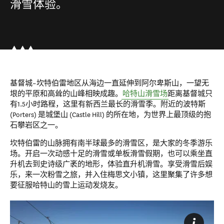
滑雪体验。
基督城–坎特伯雷地区从海边一直延伸到阿尔卑斯山，一望无
垠的平原和高耸的山峰相映成趣。
哈特山滑雪场
距离基督城只
有1.5小时路程，这里有新西兰最长的滑雪季。附近的波特斯
(Porters) 是城堡山 (Castle Hill) 的所在地，为世界上最顶级的抱
石攀岩区之一。
坎特伯雷的山脉拥有南半球最多的滑雪区，是大家的冬季游乐
场。开启一次动感十足的滑雪或单板滑雪假期，也可以乘坐直
升机去到史诗级广袤的地形，体验直升机滑雪。享受
滑雪后
娱
乐，来一次粉雪之旅，并入住梅思文小镇，这里聚集了许多想
要征服哈特山的雪上运动发烧友。