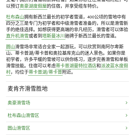
以预订
奥豪湖度假屋
的住宿，并享受缆车特价。
杜布森山
拥有新西兰最长的初学者雪道，400公顷的雪地中有
四分之三是专门为初学者和中级滑雪者准备的，所以是
滑雪新
手
的绝佳选择。如想获得更高端的非凡经历，滑雪者可以体验
直升机滑雪
或者到
塔斯曼冰川
驰骋于新西兰最长的雪道。
圆山
滑雪场
非常适合全家一起游玩，可以欣赏到南阿尔卑斯
山、蒂卡普湖/蒂卡普和奥拉基库克山的迷人景色。如果你是
初学者，许多平缓的雪坡可以供你练习，逐步完善滑雪和单板
滑雪技能。住宿可以考虑
蒂卡普湖曼特拉酒店
和
派波蓝水度假
村
，均位于
蒂卡普湖/蒂卡普
附近。
麦肯齐滑雪胜地
奥豪滑雪场
杜布森山滑雪区
圆山滑雪区