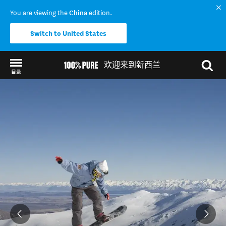
You are viewing the
China
edition.
Switch to United States
欢迎来到新西兰
目录
Back to my results