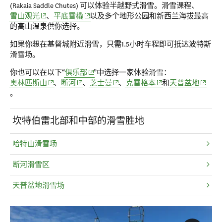
(Rakaia Saddle Chutes) 可以体验半越野式滑雪。滑雪课程、
(opens in new window)
(opens in new window)
雪山观光
、
平底雪橇
以及
多个地形公园和新西兰海拔最高
的高山温泉
供你选择。
如果你想在基督城附近滑雪，只需
1.5小时车程
即可抵达波特斯
滑雪场。
(opens in new window)
你也可以在以下“
俱乐部
”中选择一家体验
滑雪
：
(opens in new window)
(opens in new window)
(opens in new window)
(opens in new window
(opens 
奥林匹斯山
、
断河
、
芝士曼
、
克雷格本
和
天普盆地
。
坎特伯雷北部和中部的滑雪胜地
哈特山滑雪场
断河滑雪区
天普盆地滑雪场