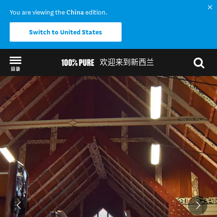
You are viewing the
China
edition.
Switch to United States
欢迎来到新西兰
目录
Back to my results