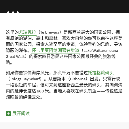
这里的
尤瑞瓦拉
（Te Urewera）是新西兰最大的国家公园，拥
有原始的湖泊、高山和森林。喜欢大自然的你可以前往这座美
丽的国家公园，探索人迹罕至的步道，体验垂钓的乐趣，寻访
隐蔽的瀑布。
怀卡里莫阿纳湖著名步道
（Lake Waikaremoana
Great Walk）的探索四日游是这座国家公园最经典的旅游线
路。
如果你更钟情海岸风光，那么千万不要错过
托拉格湾码头
（Tologa Bay Wharf）。从吉斯本（Gisborne）出发，只需行驶
一段很短的车程，便可来到这座新西兰最长的码头，其向海湾
内的延伸长度达 660 米。当地人喜欢在码头钓鱼——传说这是
蹭晚餐的绝佳去处。
展开阅读