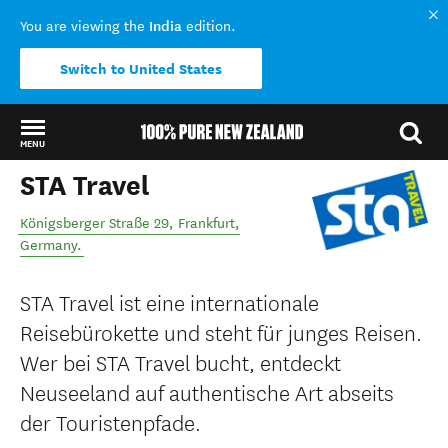
India
You are viewing the
edition.
Switch to United States
MENU
STA Travel
Back to my results
Königsberger Straße 29
,
Frankfurt
,
Germany
.
STA Travel ist eine internationale
Reisebürokette und steht für junges Reisen.
Wer bei STA Travel bucht, entdeckt
Neuseeland auf authentische Art abseits
der Touristenpfade.