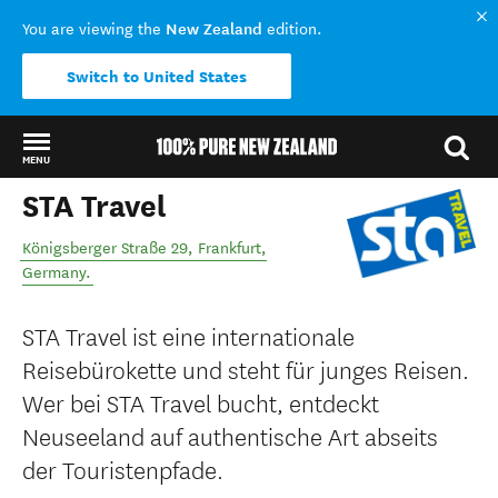
New Zealand
You are viewing the
edition.
Switch to United States
MENU
STA Travel
Back to my results
Königsberger Straße 29
,
Frankfurt
,
Germany
.
STA Travel ist eine internationale
Reisebürokette und steht für junges Reisen.
Wer bei STA Travel bucht, entdeckt
Neuseeland auf authentische Art abseits
der Touristenpfade.