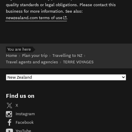
quality standards or legal obligations. Please contact this
business for more information. See also:
(opens in new window)
newzealand.com terms of use
.
You are here
Home
Plan your trip
Travelling to NZ
Travel agents and agencies
TERRE VOYAGES
Find us on
X
Instagram
Facebook
YouTube