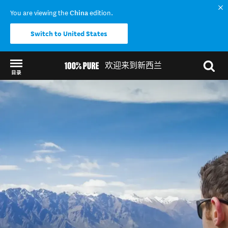
You are viewing the
China
edition.
Switch to United States
欢迎来到新西兰
目录
Back to my results