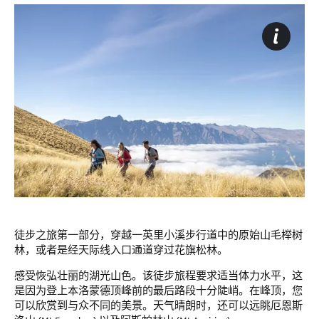
徒步之旅第一部分，穿越一英里小溪步行道中的原始山毛榉树
林，或者是经天际线入口通道穿过花旗松林。
感受恢弘壮丽的湖光山色。该徒步旅程要求适当体力水平，这
是因为登上本洛蒙德顶峰前的最后路段十分陡峭。在峰顶，您
可以欣赏到与众不同的美景。天气晴朗时，还可以远眺厄恩斯