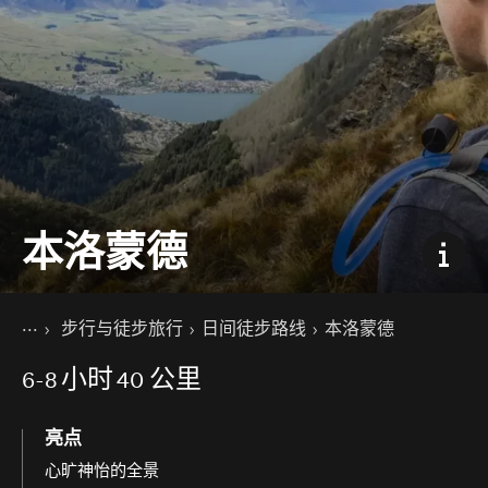
本洛蒙德
你的位置
主页
步行与徒步旅行
日间徒步路线
本洛蒙德
景点活动
6-8
小时
40 公里
亮点
心旷神怡的全景