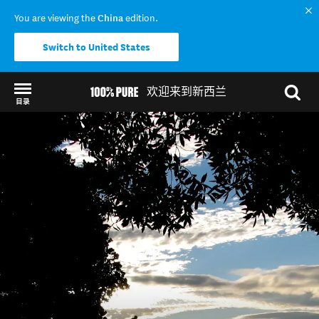
You are viewing the
China
edition.
Switch to United States
欢迎来到新西兰
目录
Back to my results