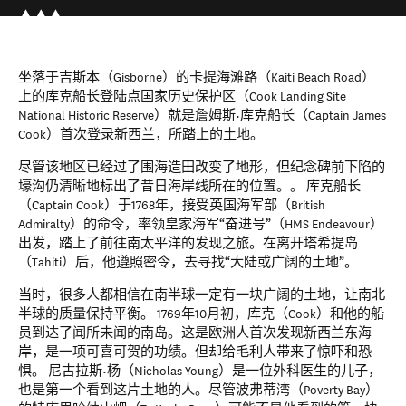
坐落于吉斯本（Gisborne）的卡提海滩路（Kaiti Beach Road）
上的库克船长登陆点国家历史保护区（Cook Landing Site
National Historic Reserve）就是詹姆斯•库克船长（Captain James
Cook）首次登录新西兰，所踏上的土地。
尽管该地区已经过了围海造田改变了地形，但纪念碑前下陷的
壕沟仍清晰地标出了昔日海岸线所在的位置。。 库克船长
（Captain Cook）于1768年，接受英国海军部（British
Admiralty）的命令，率领皇家海军“奋进号”（HMS Endeavour）
出发，踏上了前往南太平洋的发现之旅。在离开塔希提岛
（Tahiti）后，他遵照密令，去寻找“大陆或广阔的土地”。
当时，很多人都相信在南半球一定有一块广阔的土地，让南北
半球的质量保持平衡。 1769年10月初，库克（Cook）和他的船
员到达了闻所未闻的南岛。这是欧洲人首次发现新西兰东海
岸，是一项可喜可贺的功绩。但却给毛利人带来了惊吓和恐
惧。 尼古拉斯•杨（Nicholas Young）是一位外科医生的儿子，
也是第一个看到这片土地的人。尽管波弗蒂湾（Poverty Bay）