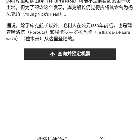
的特库里哈纳山岬（Te Kuri a Paoa）可能不是他看到的第一块
土地，但为了纪念这个发现，库克船长仍觉得应将其命名为杨
尼克角（Young Nick's Head）。
据说，除了库克船长以外，毛利人在公元1350年前后，也是驾
着哈洛塔（Horouta）和埃卡罗—罗拉瓦卡（Te Ikaroa-a-Rauru
waka）（独木舟）从这里登陆的。
查询并预定机票