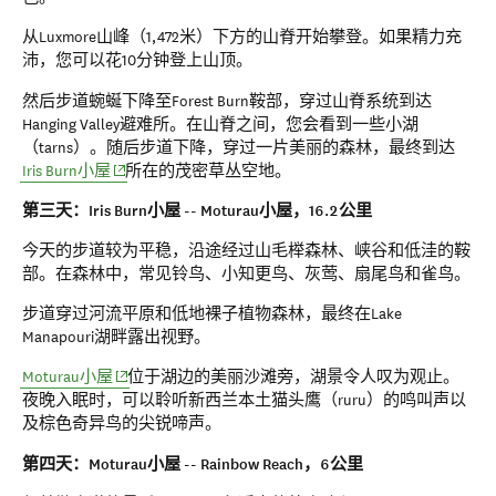
从Luxmore山峰（1,472米）下方的山脊开始攀登。如果精力充
沛，您可以花10分钟登上山顶。
然后步道蜿蜒下降至Forest Burn鞍部，穿过山脊系统到达
Hanging Valley避难所。在山脊之间，您会看到一些小湖
（tarns）。随后步道下降，穿过一片美丽的森林，最终到达
(opens in new window)
Iris Burn小屋
所在的茂密草丛空地。
第三天：Iris Burn小屋 -- Moturau小屋，16.2公里
今天的步道较为平稳，沿途经过山毛榉森林、峡谷和低洼的鞍
部。在森林中，常见铃鸟、小知更鸟、灰莺、扇尾鸟和雀鸟。
步道穿过河流平原和低地裸子植物森林，最终在Lake
Manapouri湖畔露出视野。
(opens in new window)
Moturau小屋
位于湖边的美丽沙滩旁，湖景令人叹为观止。
夜晚入眠时，可以聆听新西兰本土猫头鹰（ruru）的鸣叫声以
及棕色奇异鸟的尖锐啼声。
第四天：Moturau小屋 -- Rainbow Reach，6公里