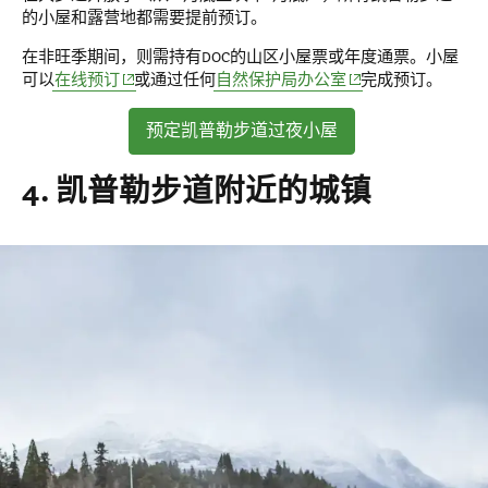
的小屋和露营地都需要提前预订。
在非旺季期间，则需持有DOC的山区小屋票或年度通票。小屋
(opens in new window)
(opens in new windo
可以
在线预订
或通过任何
自然保护局办公室
完成预订。
预定凯普勒步道过夜小屋
4. 凯普勒步道附近的城镇