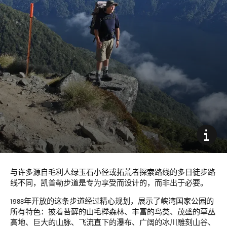
与许多源自毛利人绿玉石小径或拓荒者探索路线的多日徒步路
线不同，凯普勒步道是专为享受而设计的，而非出于必要。
1988年开放的这条步道经过精心规划，展示了峡湾国家公园的
所有特色：披着苔藓的山毛榉森林、丰富的鸟类、茂盛的草丛
高地、巨大的山脉、飞流直下的瀑布、广阔的冰川雕刻山谷、