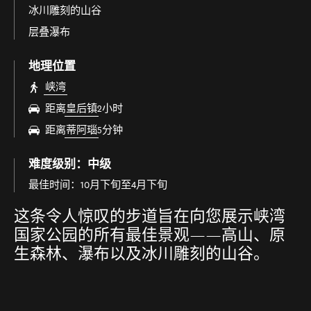
冰川雕刻的山谷
层叠瀑布
地理位置
峡湾
距离
皇后镇
2小时
距离
蒂阿瑙
5分钟
难度级别：中级
最佳时间：10月下旬至4月下旬
这条令人惊叹的步道旨在向您展示峡湾
国家公园的所有最佳景观——高山、原
生森林、瀑布以及冰川雕刻的山谷。