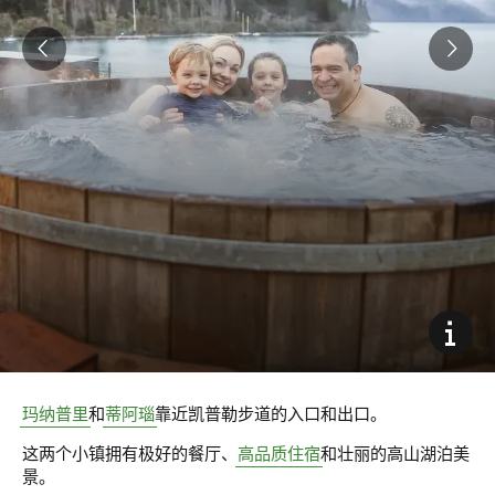
玛纳普里
和
蒂阿瑙
靠近凯普勒步道的入口和出口。
这两个小镇拥有极好的餐厅、
高品质住宿
和壮丽的高山湖泊美
景。