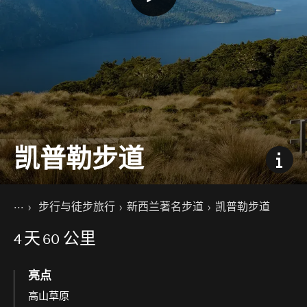
凯普勒步道
你的位置
主页
步行与徒步旅行
新西兰著名步道
凯普勒步道
景点活动
4
天
60 公里
亮点
高山草原