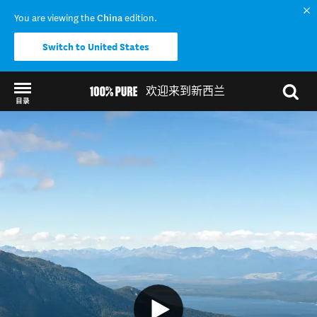
You are viewing the
China
edition.
Switch to United States
欢迎来到新西兰
目录
Back to my results