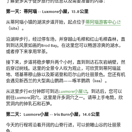
了解更多关于徒步旅行的信息以及需要准备的内容：
第一天：蒂阿瑙 -- Luxmore小屋，15.8公里
(opens i
从蒂阿瑙小镇的湖滨步道开始，起点位于
蒂阿瑙游客中心
（isite）。
沿湖岸步行，经过停车场，并穿越山毛榉和红山毛榉森林，直
到到达风景如画的Brod Bay。在这里您可以畅游凉爽的湖水，
或者停下来享用早茶。
接下来，步道将稳步攀升两个小时，直到到达石灰岩峭壁，然
后穿过树线。这里的全景令人叹为观止，可欣赏到蒂阿瑙盆
地、塔基蒂穆山脉以及斯诺登和厄尔山的壮丽景色。您还有机
会遇见新西兰的大型高山鹦鹉——啄羊鹦鹉（kea）。
(opens in new window)
从这里步行45分钟即可到达
Luxmore小屋
。到达后，您可以
前往Luxmore洞穴，这里是许多洞穴之一。请带上手电筒，欣
赏洞内的钟乳石和石笋。
第二天：Luxmore小屋 -- Iris Burn小屋，14.6公里
今天的行程将沿着开阔的山脊行进，可以俯瞰山谷的壮丽景
色。