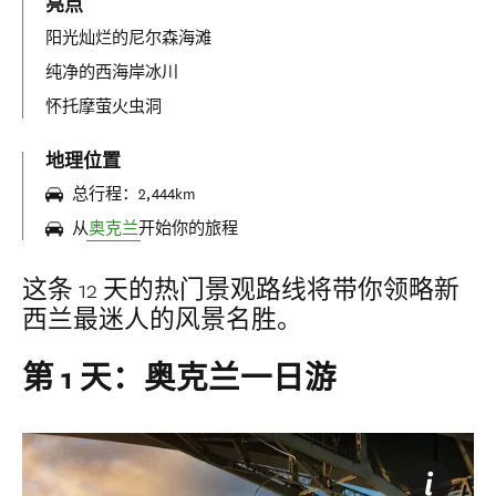
亮点
阳光灿烂的尼尔森海滩
纯净的西海岸冰川
怀托摩萤火虫洞
地理位置
总行程：2,444km
从
奥克兰
开始你的旅程
这条 12 天的热门景观路线将带你领略新
西兰最迷人的风景名胜。
第 1 天：奥克兰一日游