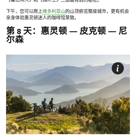
《霍比特人》
和
《指环王》
三部曲背后的秘密。
下午，您可以爬上
维多利亚山
的山顶俯览整座城市，更有机会
亲身体验惠灵顿迷人的咖啡馆景致。
第 8 天：惠灵顿 — 皮克顿 — 尼
尔森