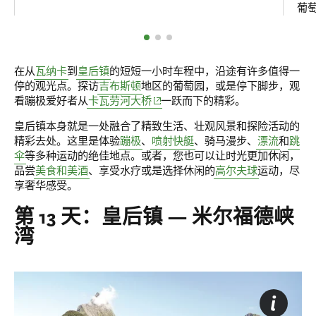
葡
在从
瓦纳卡
到
皇后镇
的短短一小时车程中，沿途有许多值得一
停的观光点。探访
吉布斯顿
地区的葡萄园，或是停下脚步，观
(opens in new window)
看蹦极爱好者从
卡瓦劳河大桥
一跃而下的精彩。
皇后镇本身就是一处融合了精致生活、壮观风景和探险活动的
精彩去处。这里是体验
蹦极
、
喷射快艇
、骑马漫步、
漂流
和
跳
伞
等多种运动的绝佳地点。或者，您也可以让时光更加休闲，
品尝
美食和美酒
、享受水疗或是选择休闲的
高尔夫球
运动，尽
享奢华感受。
第 13 天：皇后镇 — 米尔福德峡
湾