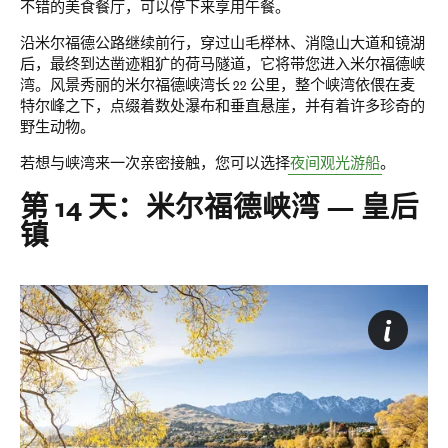
不错的美食餐厅，可以停下来享用午餐。
沿米尔福德公路继续前行，穿过山毛榉林、消隐山大道和镜湖
后，最终到达凿迹粗犷的荷马隧道，它将带您进入米尔福德峡
湾。风景秀丽的米尔福德峡湾长 22 公里，整个峡湾依偎在麦
特尔峰之下，点缀着数处瀑布和垂直悬崖，并有着许多珍奇的
野生动物。
若想与峡湾来一次亲密接触，您可以选择
夜间观光游船
。
第 14 天：米尔福德峡湾 — 皇后
镇