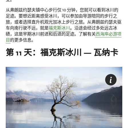
从弗朗兹约瑟夫镇中心步行仅 10 分钟，您就可以看到冰川的
足迹。要想近距离感受冰川，可以参加由导游陪同的步行之
旅，或者选择直升机观光加冰上步行之旅。从弗朗兹约瑟夫驱
车向南行驶不远，就是
福克斯冰川
。沿途会经过多处远古冰
碛，这是早期冰川前进和后退的足迹。了解有关
西海岸必游项
目
的更多信息。
第 11 天：福克斯冰川 — 瓦纳卡