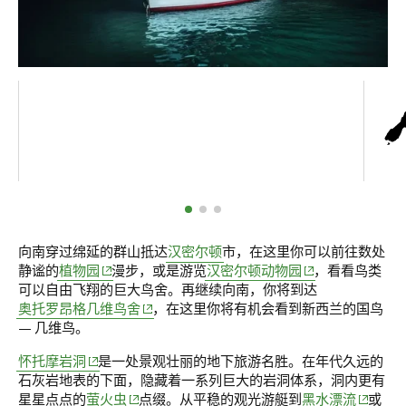
向南穿过绵延的群山抵达
汉密尔顿
市，在这里你可以前往数处
(opens in new window)
(opens in new win
静谧的
植物园
漫步，或是游览
汉密尔顿动物园
，看看鸟类
可以自由飞翔的巨大鸟舍。再继续向南，你将到达
(opens in new window)
奥托罗昂格几维鸟舍
，在这里你将有机会看到新西兰的国鸟
— 几维鸟。
(opens in new window)
怀托摩岩洞
是一处景观壮丽的地下旅游名胜。在年代久远的
石灰岩地表的下面，隐藏着一系列巨大的岩洞体系，洞内更有
(opens in new window)
(opens i
星星点点的
萤火虫
点缀。从平稳的观光游艇到
黑水漂流
或