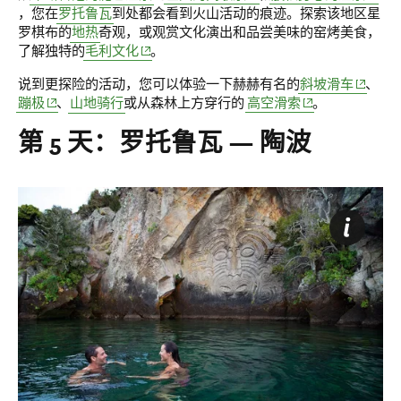
，您在
罗托鲁瓦
到处都会看到火山活动的痕迹。探索该地区星
罗棋布的
地热
奇观，或观赏文化演出和品尝美味的窑烤美食，
(opens in new window)
了解独特的
毛利文化
。
(opens i
说到更探险的活动，您可以体验一下赫赫有名的
斜坡滑车
、
(opens in new window)
(opens in new win
蹦极
、
山地骑行
或从森林上方穿行的
高空滑索
。
第 5 天：罗托鲁瓦 — 陶波