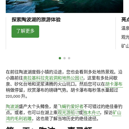
探索陶波湖的旅游体验
亮
温
了解更多
观
矿
在前往陶波湖度假小镇的沿途，您也会看到多处地热景观。沿
(opens in new window)
小路前往
奥拉基科拉克岩洞和地热公园
，这里有多处间歇
泉、矽化台地和泥浆沸腾的火山坑口。然后您可以在
胡卡瀑布
稍做停留，欣赏瀑布的磅礴气势。胡卡瀑布每秒落水量超过
220,000 升。
陶波湖
盛产大个头鳟鱼，是
飞蝇钓爱好者
不可错过的绝佳垂钓
(opens in new window)
(opens in new win
点。或者，也可以在湖上乘
观光游船
或
独木舟
，探访
矿山
湾的毛利岩雕
，这也是了解当地历史的绝佳途径。