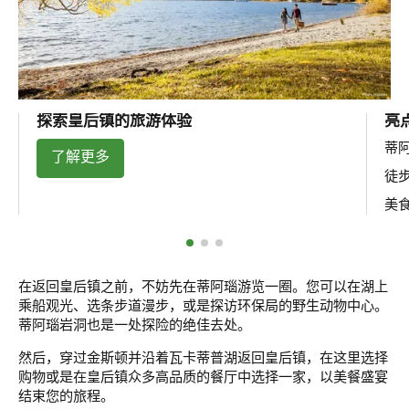
探索皇后镇的旅游体验
亮
蒂
了解更多
徒
美
在返回皇后镇之前，不妨先在蒂阿瑙游览一圈。您可以在湖上
乘船观光、选条步道漫步，或是探访环保局的野生动物中心。
蒂阿瑙岩洞也是一处探险的绝佳去处。
然后，穿过金斯顿并沿着瓦卡蒂普湖返回皇后镇，在这里选择
购物或是在皇后镇众多高品质的餐厅中选择一家，以美餐盛宴
结束您的旅程。