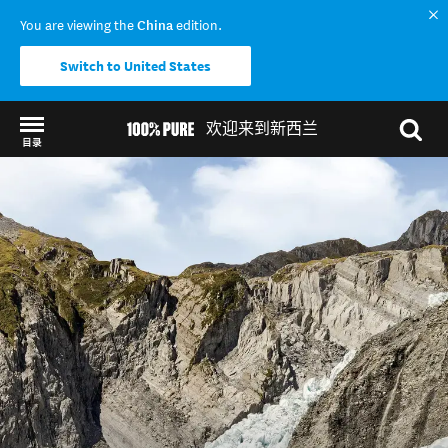
You are viewing the
China
edition.
Switch to United States
欢迎来到新西兰
目录
Back to my results