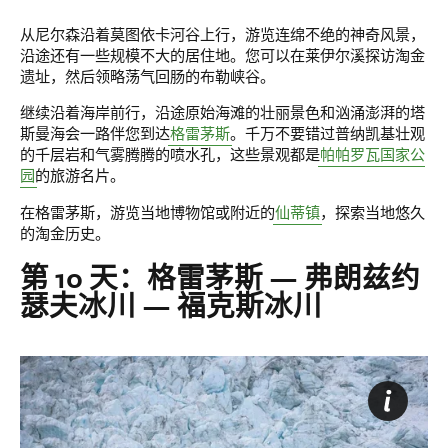
从尼尔森沿着莫图依卡河谷上行，游览连绵不绝的神奇风景，
沿途还有一些规模不大的居住地。您可以在莱伊尔溪探访淘金
遗址，然后领略荡气回肠的布勒峡谷。
继续沿着海岸前行，沿途原始海滩的壮丽景色和汹涌澎湃的塔
斯曼海会一路伴您到达
格雷茅斯
。千万不要错过普纳凯基壮观
的千层岩和气雾腾腾的喷水孔，这些景观都是
帕帕罗瓦国家公
园
的旅游名片。
在格雷茅斯，游览当地博物馆或附近的
仙蒂镇
，探索当地悠久
的淘金历史。
第 10 天：格雷茅斯 — 弗朗兹约
瑟夫冰川 — 福克斯冰川