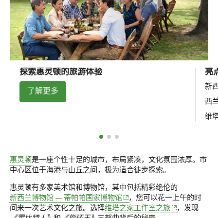
探索惠灵顿的旅游体验
亮
新西
了解更多
西
维
惠灵顿
是一座个性十足的城市，布局紧凑，文化氛围浓厚。市
中心区位于海港与山丘之间，极为适合徒步探索。
惠灵顿有多家美术馆和博物馆，其中包括精彩绝伦的
(opens in new window)
新西兰博物馆 — 蒂帕帕国家博物馆
，您可以花一上午的时
(opens in new 
间来一次艺术文化之旅。选择
维塔之家工作室之旅
，发现