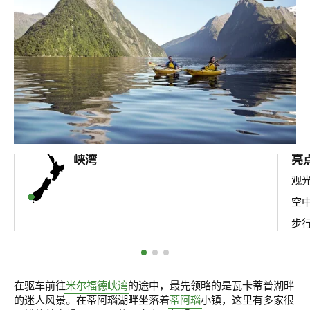
峡湾
亮
观
空
步
在驱车前往
米尔福德峡湾
的途中，最先领略的是瓦卡蒂普湖畔
的迷人风景。在蒂阿瑙湖畔坐落着
蒂阿瑙
小镇，这里有多家很