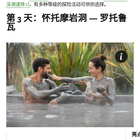
(opens in new window)
深渊速降
，有多种等级的探险活动可供你选择。
第 3 天：怀托摩岩洞 — 罗托鲁
瓦
亮