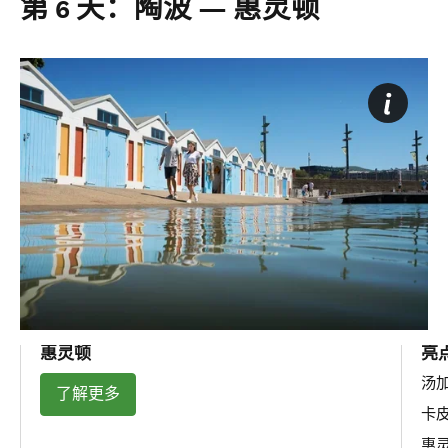
第 6 天：陶波 — 惠灵顿
惠灵顿
亮
汤
了解更多
卡
惠