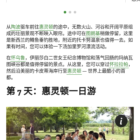
从
陶波
驱车前往
惠灵顿
的途中，无数火山、河谷和开阔平原组
成的壮丽景观不断映入眼帘。途中可在
图朗基
稍做停留，这里
是新西兰的鳟鱼垂钓胜地，附近的托卡努温泉也值得一去。如
果有时间，您可以体验一下汤加里罗河漂流活动。
在
怀乌鲁
，伊丽莎白二世女王纪念博物馆和荡气回肠的玛纳瓦
图峡谷都是值得停留的景点。从这里，您可以穿过
怀拉拉帕
，
然后沿美丽的卡皮蒂海岸行至
惠灵顿
— 世界上最酷小的首
都。
第 7 天：惠灵顿一日游