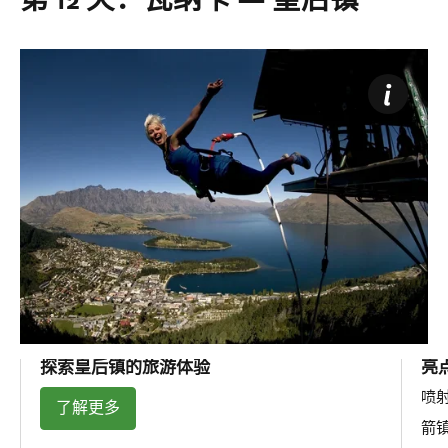
探索皇后镇的旅游体验
亮
喷
了解更多
箭