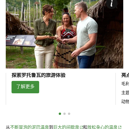
探索罗托鲁瓦的旅游体验
亮
毛
了解更多
主
动
(opens in new window)
(opens
从
不断冒泡的泥巴温泉
到
巨大的间歇泉
和
放松身心的温泉