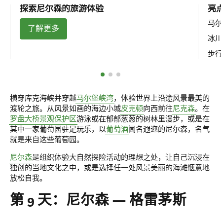
探索尼尔森的旅游体验
亮
马
了解更多
冰
步
横穿库克海峡并穿越
马尔堡峡湾
，体验世界上沿途风景最美的
渡轮之旅。从风景如画的海边小城
皮克顿
向西前往
尼克森
。在
罗盘大桥景观保护区
游泳或在郁郁葱葱的树林里漫步，或是在
其中一家葡萄园驻足玩乐，以
葡萄酒
闻名遐迩的尼尔森，名气
就是来自这些葡萄园。
尼尔森
是组织体验大自然探险活动的理想之处，让自己沉浸在
独创的当地文化之中，或是选择任一处风景美丽的海滩惬意地
放松自我。
第 9 天：尼尔森 — 格雷茅斯