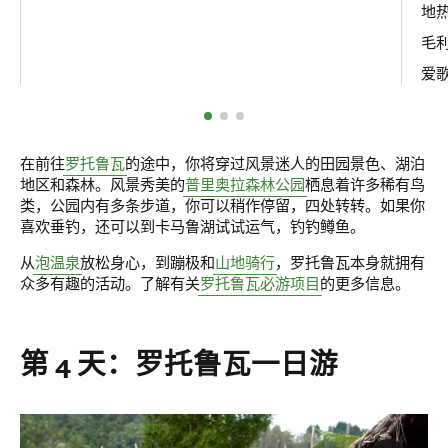
地
毛
爱
在前往
罗托鲁瓦
的途中，你将穿过风景迷人的田园景色、湖泊
地区和森林。风景秀美的
普里奥拉森林公园
栖息着许多稀有鸟
类，公园内有多条步道，你可以稍作停留，四处转转。如果你
喜欢垂钓，还可以到卡马鲁湖试试运气，钓钓鳟鱼。
从
泡温泉
放松身心，到蹦极和
山地骑行
，罗托鲁瓦本身就拥有
众多有趣的活动。了解有关
罗托鲁瓦必游项目
的更多信息。
第 4 天：罗托鲁瓦一日游