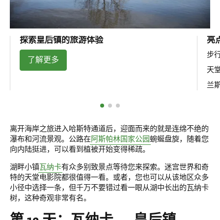
探索皇后镇的旅游体验
亮
步
了解更多
天
兰
离开海岸之旅进入哈斯特通道后，迎面而来的就是连绵不绝的
瀑布和河流景观。公路在
阿斯帕林国家公园
蜿蜒盘旋，随着您
向内陆挺进，可以看到植被开始变得稀疏。
湖畔小镇
瓦纳卡
有众多别致景点等待您来探索。迷宫世界和奇
特的天堂电影院都很值得一看。或者，您也可以从该地区众多
小径中选择一条，但千万不要错过看一眼从湖中长出的瓦纳卡
树，这种奇观非常有名。
第 12 天：瓦纳卡 — 皇后镇