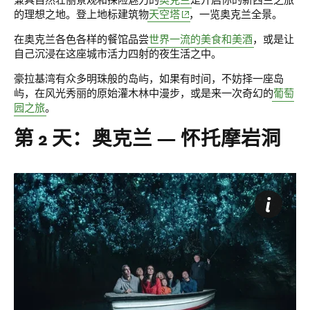
兼具自然壮丽景观和探险魅力的
奥克兰
是开启你的新西兰之旅
(opens in new window)
的理想之地。登上地标建筑物
天空塔
，一览奥克兰全景。
在奥克兰各色各样的餐馆品尝
世界一流的美食和美酒
，或是让
自己沉浸在这座城市活力四射的夜生活之中。
豪拉基湾有众多明珠般的岛屿，如果有时间，不妨择一座岛
屿，在风光秀丽的原始灌木林中漫步，或是来一次奇幻的
葡萄
园之旅
。
第 2 天：奥克兰 — 怀托摩岩洞