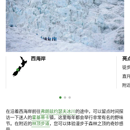
西海岸
亮
徒
直
附
在沿着西海岸前往
弗朗兹约瑟夫冰川
的途中，可以留点时间探
访一下迷人的
霍基蒂卡
镇，这里每年都会举行非常有名的野味
节。在附近的
林顶步道
，您可以体验漫步于森林之顶的奇妙感
受。