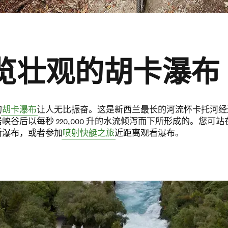
览壮观的胡卡瀑布
的
胡卡瀑布
让人无比振奋。这是新西兰最长的河流怀卡托河经
峡谷后以每秒 220,000 升的水流倾泻而下所形成的。您可
看瀑布，或者参加
喷射快艇之旅
近距离观看瀑布。