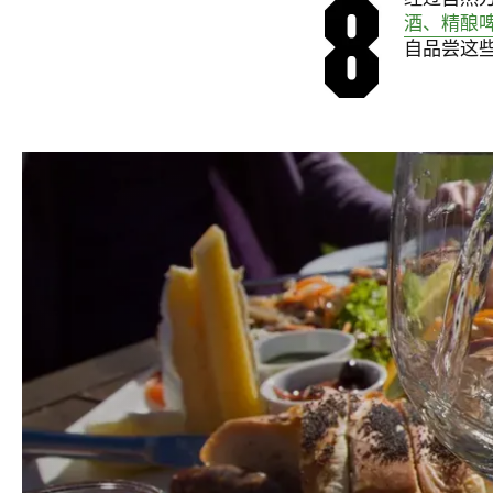
酒、精酿
自品尝这