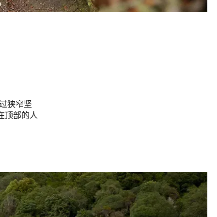
过狭窄坚
站在顶部的人