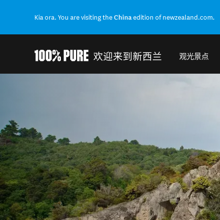
Kia ora. You are visiting the
China
edition of newzealand.com.
欢迎来到新西兰
观光景点
Back to my results