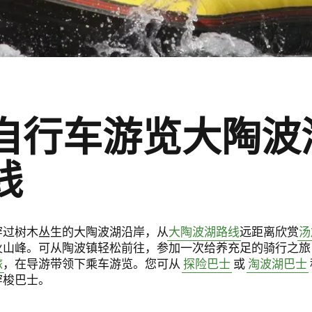
自行车游览大陶波
线
穿过树木丛生的大陶波湖沿岸，从
大陶波湖路线
远距离欣赏
汤
火山峰。可从陶波镇轻松前往，参加一次给养充足的骑行之旅
旅
，在导游带领下乘车游览。您可从
探险巴士
或
淘波湖巴士
穿梭巴士。