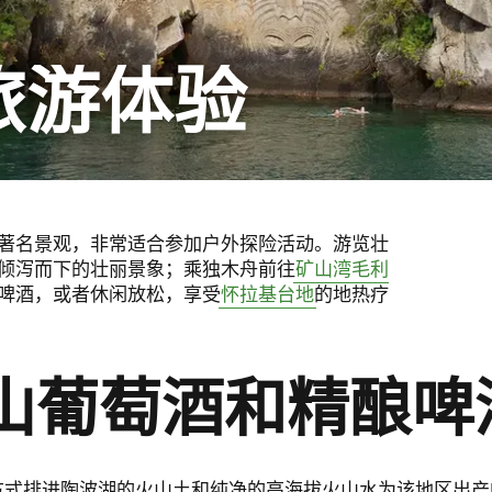
旅游体验
著名景观，非常适合参加户外探险活动。游览壮
倾泻而下的壮丽景象；乘独木舟前往
矿山湾毛利
啤酒，或者休闲放松，享受
怀拉基台地
的地热疗
山葡萄酒和精酿啤
方式排进陶波湖的火山土和纯净的高海拔火山水为该地区出产