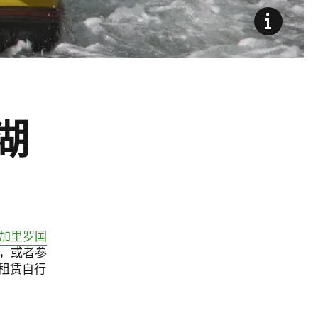
湖
加里罗国
，或者参
租赁自行