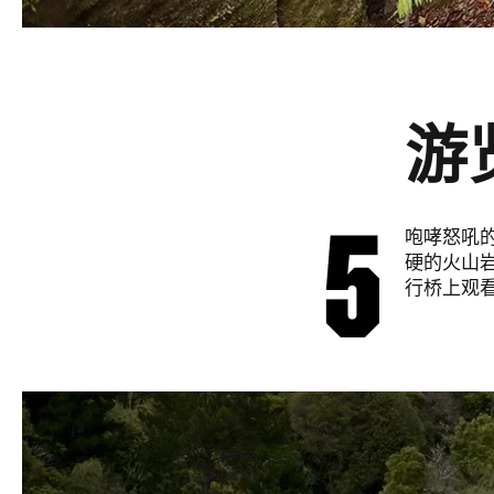
游
咆哮怒吼
硬的火山岩
行桥上观