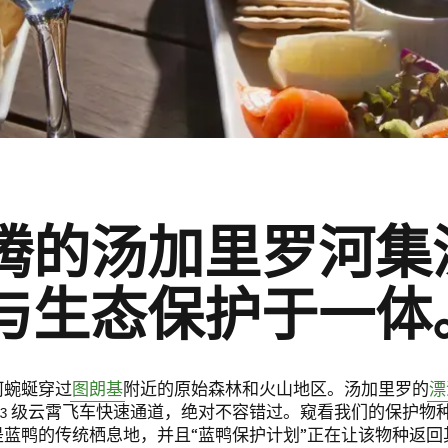
腾的汤加里罗河集
与生态保护于一体
河蜿蜒穿过
图朗基
附近的原始森林和火山地区。汤加里罗的
漂
多条 3 级云霄飞车快速通道，绝对不容错过。窥看我们的保护物种“
是蓝鸭的传统栖息地，并且“蓝鸭保护计划”正在让该物种返回