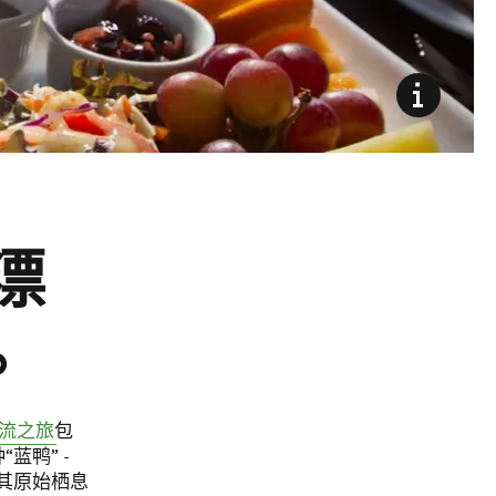
漂
。
流之旅
包
蓝鸭” -
其原始栖息