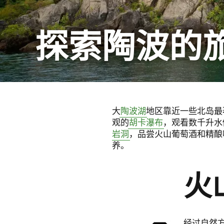
探索陶波的
大
陶波湖
地区靠近一些北岛最
观的
胡卡瀑布
，观看数千升水
岩洞
，品尝火山葡萄酒和精酿
养。
火
经过自然