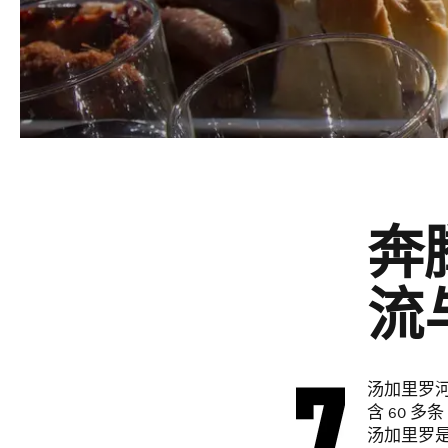
奔
流
汤加里罗
含 60 
汤加里罗