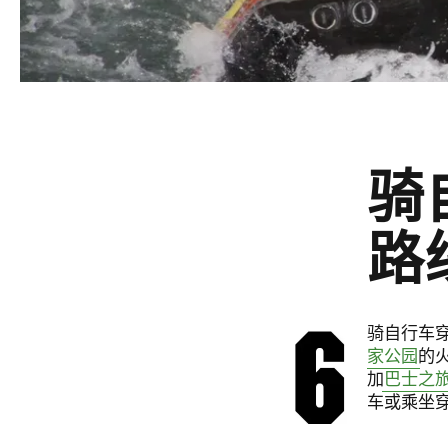
骑
路
骑自行车
家公园
的
加
巴士之
车或乘坐