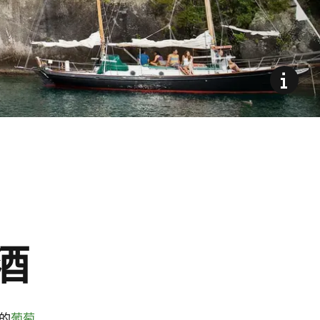
酒
的
葡萄