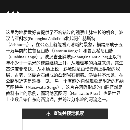
这里为地质爱好者提供了不容错过的观察山脉生长的机会。波
汉吉亚斜坡(Pohangina Anticline)北起阿什赫斯特
（Ashhurst,），在公路上就能看到清晰的景象，横跨形成于五
十万年前的拉鲁瓦山脉（Tararua Range）和鲁瓦希尼山脉
（Ruahine Range）。波汉吉亚斜坡(Pohangina Anticline)正以每
年不少于一毫米的速度继续上升，从地理学的角度来讲，其生
高速度非常快。 从本质上说，斜坡就是由慢慢向上拱起的深
层、古老、坚硬岩石组成的凸起岩石褶皱。斜坡并不常见，在
公路附近更是难得一见。 另一个有趣的自然现象是附近的玛纳
瓦图峡谷（Manawatu Gorge），这片在河畔形成的山脉俨然是
教科书上的示例，而玛纳瓦图河（Manawatu River）也是世界
上少数几条自东向西流通，并跨过分水岭的河流之一。
查询并预定机票