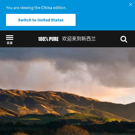
You are viewing the
China
edition.
Switch to United States
欢迎来到新西兰
目录
Back to my results