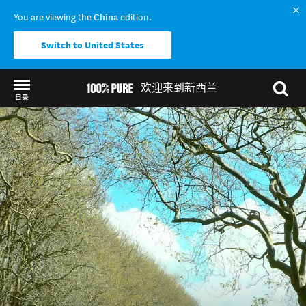
You are viewing the
China
edition.
Switch to United States
欢迎来到新西兰
目录
Back to my results