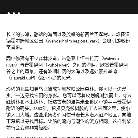
长长的沙滩，静谧的海面以及茂盛的新西兰圣诞树……难怪温
德霍尔姆地区公园（Wenderholm Regional Park）会吸引游客纷
至沓来。
园中修建有不少森林步道，带您登上怀韦拉河（Waiwera
River）与普霍伊河（Puhoi River）之间的海岬，欣赏普霍伊河
谷之上的风景，还有波澜壮阔的大海以及远处豪拉基湾
（Hauraki Gulf）偏远小岛的风光。
珍稀的北岛知更鸟已被成功地放归公园森林。你可以一边漫
步，一边寻找它们的身影。 您可以驾着皮划艇溯流而上，穿过
红树林和本土树林，抵达古老的波希米亚移民小镇——普霍伊
附近的码头。1863年，挖掘贝壳杉树胶的工人来到这里，使小
镇人口大增。这些采集者们习惯带着长茅潜入沼泽地区，向地
下深挖以寻找目标。让船的流向与潮汐的流方相同，这样划桨
前行会变得非常轻松。